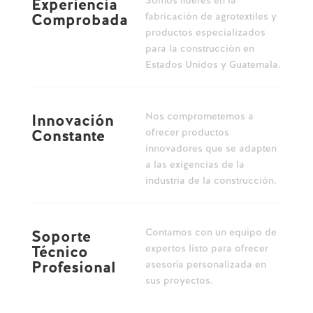
Experiencia
fabricación de agrotextiles y
Comprobada
productos especializados
para la construcción en
Estados Unidos y Guatemala.
Nos comprometemos a
Innovación
ofrecer productos
Constante
innovadores que se adapten
a las exigencias de la
industria de la construcción.
Contamos con un equipo de
Soporte
expertos listo para ofrecer
Técnico
Profesional
asesoría personalizada en
sus proyectos.