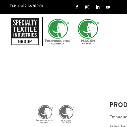
Tel: +502 66283131
PRO
Empaques
Telas Agr