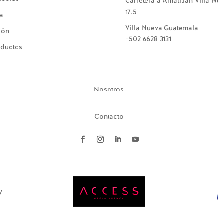
Carretera a Amatitlán Villa 
17.5
ía
Villa Nueva Guatemala
ión
+502 6628 3131
oductos
Nosotros
Contacto
y